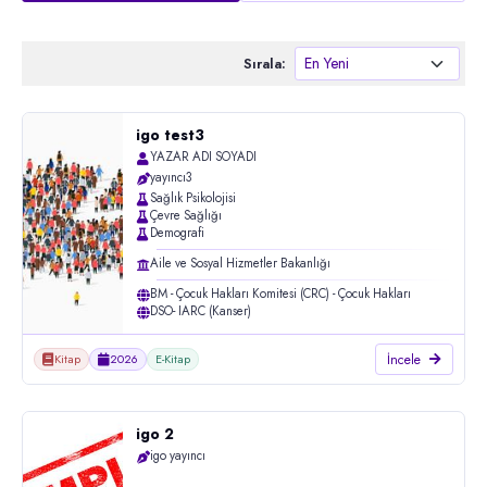
Sırala:
igo test3
YAZAR ADI SOYADI
yayıncı3
Sağlık Psikolojisi
Çevre Sağlığı
Demografi
Diğer
Aile ve Sosyal Hizmetler Bakanlığı
Görüntü kaydı, Sunum (powerpoint)
HASUDER iç Mevzuat
BM - Çocuk Hakları Komitesi (CRC) - Çocuk Hakları
DSÖ- IARC (Kanser)
Kitap
Kongre Kitabı
İncele
Kitap
2026
E-Kitap
Makale
Mevzuat
Mimograf
igo 2
Rapor, sözleşme (Ulusal)
Afetler
igo yayıncı
Rapor, sözleşme (Uluslararası)
Ağız Diş Sağlığı