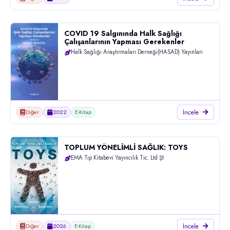
COVID 19 Salgınında Halk Sağlığı
Çalışanlarının Yapması Gerekenler
Halk Sağlığı Araştırmaları Derneği(HASAD) Yayınları
İncele
Diğer
2022
E-Kitap
TOPLUM YÖNELİMLİ SAĞLIK: TOYS
EMA Tıp Kitabevi Yayıncılık Tic. Ltd Şt
İncele
Diğer
2026
E-Kitap