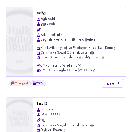
Toplum Ruh Sağlığı
Diğer BM Kuruluşları
Türk Tabipleri Birliği ve Tabip Odaları (TTB)
Ulusal Sağlık Sistemleri
DSÖ- IARC (Kanser)
Türk Toraks Derneği
sdfg
Türkiye Acil Tıp Derneği
fdgh dddd
Türkiye Aile Hekimleri Uzmanlık Derneği
ggg ddddd
test
Türkiye Diyetisyenler Derneği
Askeri hekimlik
Türkiye Enfeksiyon Hastalıkları ve Klinik Mikrobiyoloji Uzmanları
Bağımlılık vericiler (Tütün ve diğerleri)
Derneği
Klinik Mikrobiyoloji ve Enfeksiyon Hastalıkları Derneği
Türkiye Milli Pediatri Derneği
Çalışma ve Sosyal Güvenlik Bakanlığı
Türkiye Psikiyatri Derneği
Çevre Şehircilik ve İklim Değişikliği Bakanlığı
Türkiye Romatoloji Derneği
BM - Birleşmiş Milletler (UN)
Üniversite /Enstitü
BM - Dünya Sağlık Örgütü (WHO) - Sağlık
İncele
Mimograf
2024
test3
ccc dvvvv
GGG DDDDD
hgj
Çalışma ve Sosyal Güvenlik Bakanlığı
Dışişleri Bakanlığı