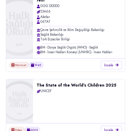
test
GGG DDDDD
23466
Afetler
GETAT
Çevre Şehircilik ve İklim Değişikliği Bakanlığı
Sağlık Bakanlığı
Türk Eczacılar Birliği
BM - Dünya Sağlık Örgütü (WHO) - Sağlık
BM - İnsan Hakları Konseyi (UNHRC) - İnsan Hakları
İncele
Mevzuat
1945
The State of the World's Children 2025
UNICEF
İncele
Diğer
2025