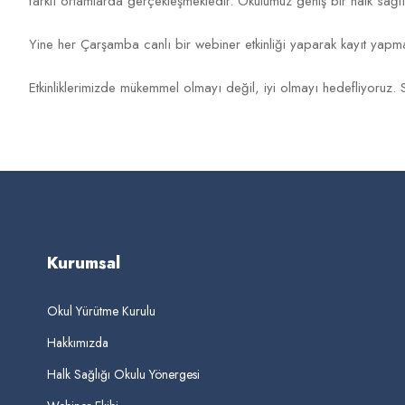
farklı ortamlarda gerçekleşmektedir. Okulumuz geniş bir halk sağlığı
Yine her Çarşamba canlı bir webiner etkinliği yaparak kayıt ya
Etkinliklerimizde mükemmel olmayı değil, iyi olmayı hedefliyoruz. Sı
Kurumsal
Okul Yürütme Kurulu
Hakkımızda
Halk Sağlığı Okulu Yönergesi