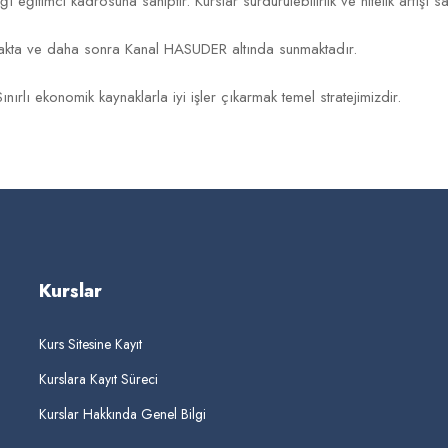
 eğitimci kadrosuna sahiptir. Kurslar sürdürülebilirlik ve nitelik artışı 
pmakta ve daha sonra Kanal HASUDER altında sunmaktadır.
nırlı ekonomik kaynaklarla iyi işler çıkarmak temel stratejimizdir.
Kurslar
Kurs Sitesine Kayıt
Kurslara Kayıt Süreci
Kurslar Hakkında Genel Bilgi